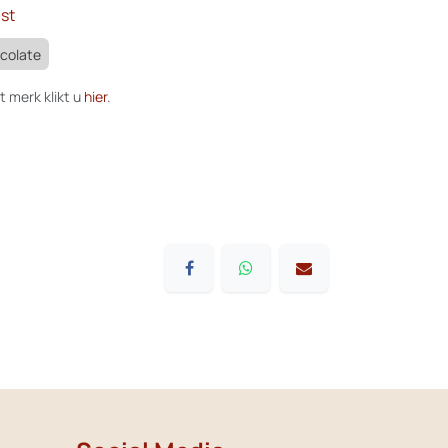
st
ocolate
t merk klikt u
hier
.