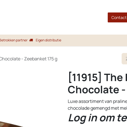
gina
Shop
Merken
Blog
Over ons
Service
Contact
Betrokken partner
Eigen distributie
 Chocolate - Zeebanket 175 g
[11915] The 
Chocolate -
Luxe assortiment van pralin
chocolade gemengd met mel
Log in om te