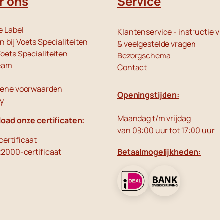
r ons
Service
e Label
Klantenservice - instructie v
 bij Voets Specialiteiten
& veelgestelde vragen
oets Specialiteiten
Bezorgschema
eam
Contact
ene voorwaarden
Openingstijden:
cy
Maandag t/m vrijdag
oad onze certificaten:
van 08:00 uur tot 17:00 uur
ertificaat
22000-certificaat
Betaalmogelijkheden: