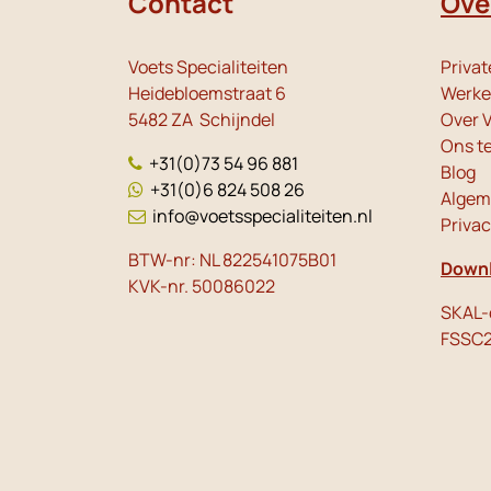
Contact
Ove
Voets Specialiteiten
Privat
Heidebloemstraat 6
Werken
5482 ZA Schijndel
Over V
Ons t
+31(0)73 54 96 881
Blog
+31(0)6 824 508 26
Algem
info@voetsspecialiteiten.nl
Priva
BTW-nr: NL 822541075B01
Downl
KVK-nr. 50086022
SKAL-c
FSSC