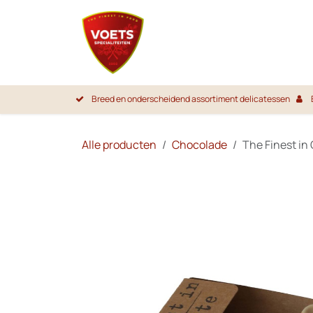
Overslaan naar inhoud
Startpa
Breed en onderscheidend assortiment delicatessen
Alle producten
Chocolade
The Finest in