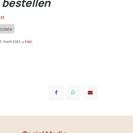
 bestellen
st
ocolate
t merk klikt u
hier
.