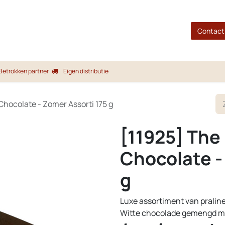
gina
Shop
Merken
Blog
Over ons
Service
Contact
Betrokken partner
Eigen distributie
 Chocolate - Zomer Assorti 175 g
[11925] The 
Chocolate -
g
Luxe assortiment van pralin
Witte chocolade gemengd m