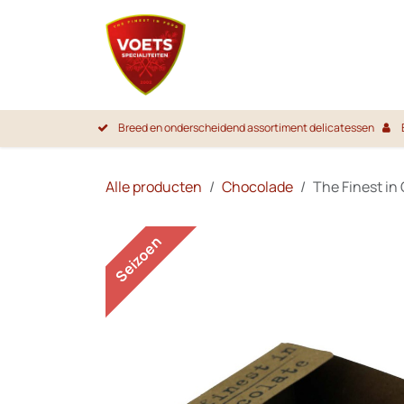
Overslaan naar inhoud
Startpa
Breed en onderscheidend assortiment delicatessen
Alle producten
Chocolade
The Finest in
Seizoen