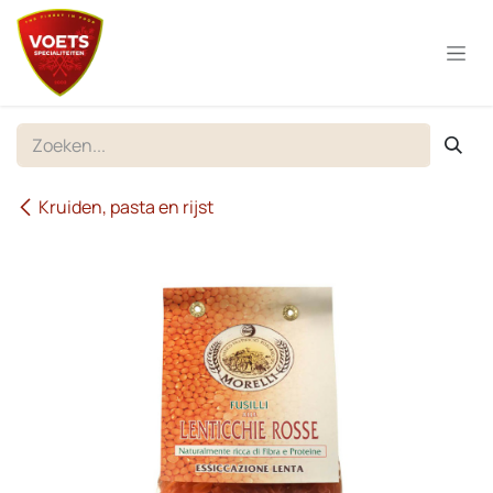
Overslaan naar inhoud
Kruiden, pasta en rijst