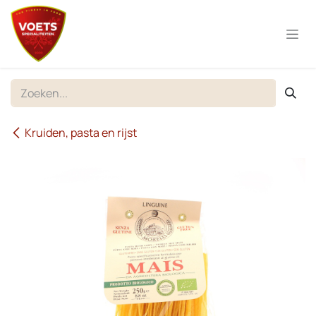
Overslaan naar inhoud
Kruiden, pasta en rijst