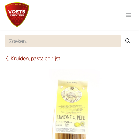
Overslaan naar inhoud
Kruiden, pasta en rijst