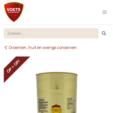
Overslaan naar inhoud
Groenten, fruit en overige conserven
OP = OP!