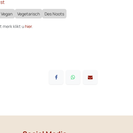
st
Vegan
Vegetarisch
Des Noots
t merk klikt u
hier
.