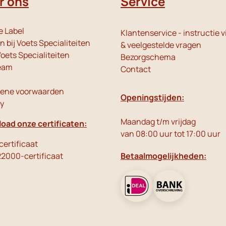
r ons
Service
e Label
Klantenservice - instructie v
 bij Voets Specialiteiten
& veelgestelde vragen
oets Specialiteiten
Bezorgschema
eam
Contact
ene voorwaarden
Openingstijden:
cy
Maandag t/m vrijdag
oad onze certificaten:
van 08:00 uur tot 17:00 uur
ertificaat
22000-certificaat
Betaalmogelijkheden: