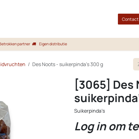
gina
Shop
Merken
Blog
Over ons
Service
Contact
Betrokken partner
Eigen distributie
uidvruchten
Des Noots - suikerpinda's 300 g
[3065] Des 
suikerpinda
Suikerpinda’s
Log in om te