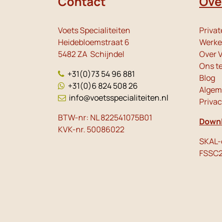
Contact
Ove
Voets Specialiteiten
Privat
Heidebloemstraat 6
Werken
5482 ZA Schijndel
Over V
Ons t
+31(0)73 54 96 881
Blog
+31(0)6 824 508 26
Algem
info@voetsspecialiteiten.nl
Priva
BTW-nr: NL 822541075B01
Downl
KVK-nr. 50086022
SKAL-c
FSSC