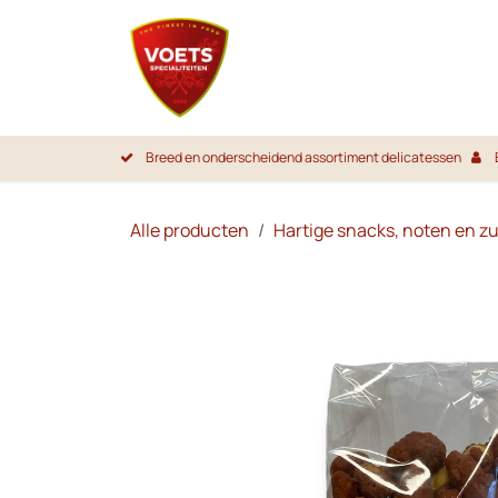
Overslaan naar inhoud
Startpa
Breed en onderscheidend assortiment delicatessen
Alle producten
Hartige snacks, noten en z