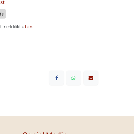
st
ts
t merk klikt u
hier
.