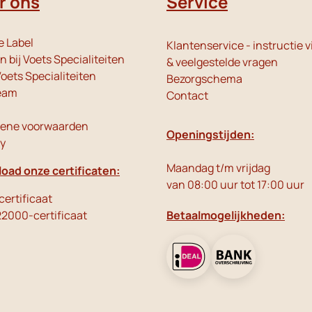
r ons
Service
e Label
Klantenservice - instructie v
 bij Voets Specialiteiten
& veelgestelde vragen
oets Specialiteiten
Bezorgschema
eam
Contact
ene voorwaarden
Openingstijden:
cy
Maandag t/m vrijdag
oad onze certificaten:
van 08:00 uur tot 17:00 uur
ertificaat
22000-certificaat
Betaalmogelijkheden: