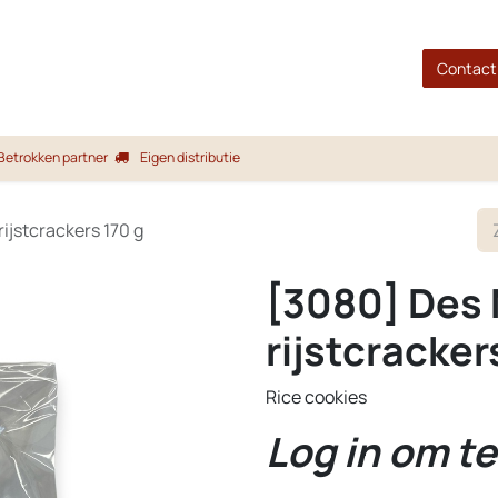
gina
Shop
Merken
Blog
Over ons
Service
Contact
Betrokken partner
Eigen distributie
rijstcrackers 170 g
[3080] Des 
rijstcracker
Rice cookies
Log in om te