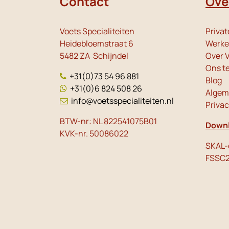
Contact
Ove
Voets Specialiteiten
Privat
Heidebloemstraat 6
Werken
5482 ZA Schijndel
Over V
Ons t
+31(0)73 54 96 881
Blog
+31(0)6 824 508 26
Algem
info@voetsspecialiteiten.nl
Priva
BTW-nr: NL 822541075B01
Downl
KVK-nr. 50086022
SKAL-c
FSSC