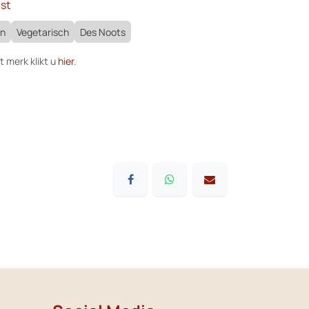
st
an
Vegetarisch
Des Noots
t merk klikt u
hier
.