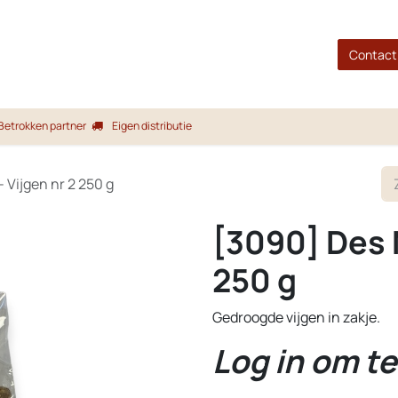
gina
Shop
Merken
Blog
Over ons
Service
Contact
Betrokken partner
Eigen distributie
 Vijgen nr 2 250 g
[3090] Des N
250 g
Gedroogde vijgen in zakje.
Log in om te