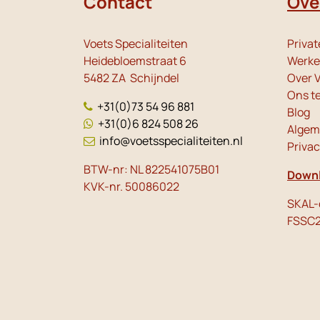
Contact
Ove
Voets Specialiteiten
Privat
Heidebloemstraat 6
Werken
5482 ZA Schijndel
Over V
Ons t
+31(0)73 54 96 881
Blog
+31(0)6 824 508 26
Algem
info@voetsspecialiteiten.nl
Priva
BTW-nr: NL 822541075B01
Downl
KVK-nr. 50086022
SKAL-c
FSSC