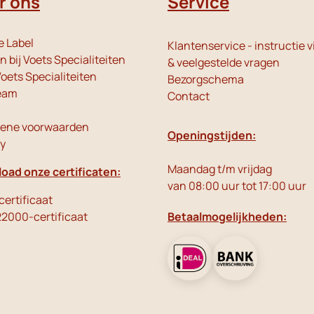
r ons
Service
e Label
Klantenservice - instructie v
 bij Voets Specialiteiten
& veelgestelde vragen
oets Specialiteiten
Bezorgschema
eam
Contact
ene voorwaarden
Openingstijden:
cy
Maandag t/m vrijdag
oad onze certificaten:
van 08:00 uur tot 17:00 uur
ertificaat
22000-certificaat
Betaalmogelijkheden: