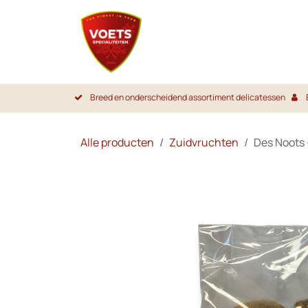
Overslaan naar inhoud
Startpa
Breed en onderscheidend assortiment delicatessen
Alle producten
Zuidvruchten
Des Noots -