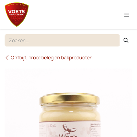
Overslaan naar inhoud
Ontbijt, broodbeleg en bakproducten