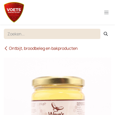
Overslaan naar inhoud
Ontbijt, broodbeleg en bakproducten