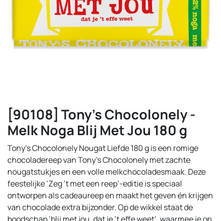
[90108] Tony's Chocolonely -
Melk Noga Blij Met Jou 180 g
Tony’s Chocolonely Nougat Liefde 180 g is een romige
chocoladereep van Tony's Chocolonely met zachte
nougatstukjes en een volle melkchocoladesmaak. Deze
feestelijke ‘Zeg ’t met een reep’-editie is speciaal
ontworpen als cadeaureep en maakt het geven én krijgen
van chocolade extra bijzonder. Op de wikkel staat de
boodschap ‘blij met jou, dat je ’t effe weet’, waarmee je op