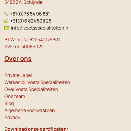
5482 ZA Schijndel
+31(0)73 54 96 881
+31(0)6 824 508 26
info@voetsspecialiteiten.nl
BTW-nr: NL 822541075B01
KVK-nr. 50086022
Over ons
Private Label
Werken bij Voets Specialiteiten
Over Voets Specialiteiten
Ons team
Blog
Algemene voorwaarden
Privacy
Download onze certificaten: