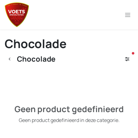
Overslaan naar inhoud
Chocolade
ac
Chocolade
Geen product gedefinieerd
Geen product gedefinieerd in deze categorie.