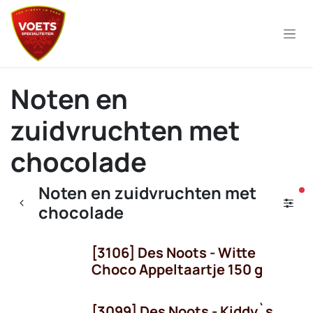
Overslaan naar inhoud
Noten en
zuidvruchten met
chocolade
Noten en zuidvruchten met
ac
chocolade
[3106] Des Noots - Witte
Choco Appeltaartje 150 g
[3099] Des Noots - Kiddy`s