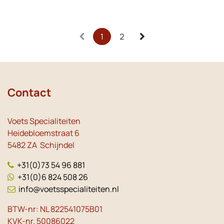
1
2
Contact
Voets Specialiteiten
Heidebloemstraat 6
5482 ZA Schijndel
+31(0)73 54 96 881
+31(0)6 824 508 26
info@voetsspecialiteiten.nl
BTW-nr: NL 822541075B01
KVK-nr. 50086022