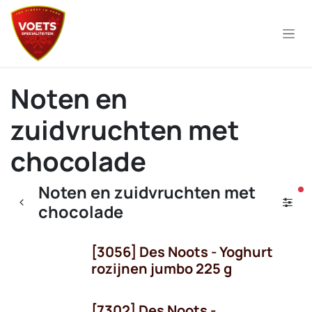
Overslaan naar inhoud
Noten en
zuidvruchten met
chocolade
Noten en zuidvruchten met
ac
chocolade
[3056] Des Noots - Yoghurt
rozijnen jumbo 225 g
[7302] Des Noots -