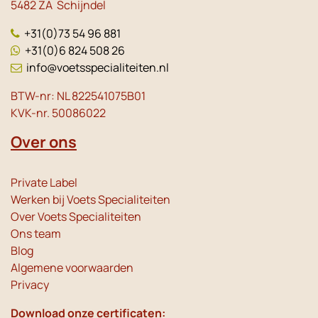
5482 ZA Schijndel
+31(0)73 54 96 881
+31(0)6 824 508 26
info@voetsspecialiteiten.nl
BTW-nr: NL 822541075B01
KVK-nr. 50086022
Over ons
Private Label
Werken bij Voets Specialiteiten
Over Voets Specialiteiten
Ons team
Blog
Algemene voorwaarden
Privacy
Download onze certificaten: