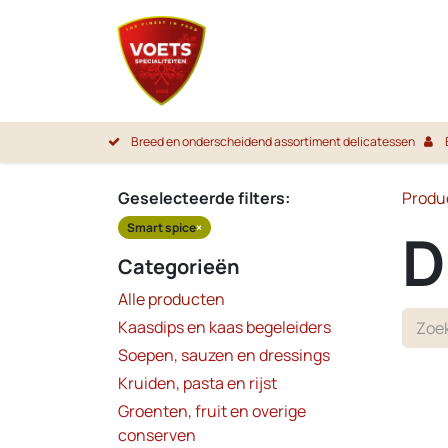
Overslaan naar inhoud
Startpa
Breed en onderscheidend assortiment delicatessen
Geselecteerde filters:
Produ
Smart spice
×
D
Categorieën
Alle producten
Kaasdips en kaas begeleiders
Soepen, sauzen en dressings
Kruiden, pasta en rijst
Groenten, fruit en overige
conserven