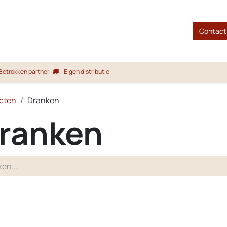
gina
Shop
Merken
Blog
Over ons
Service
Contact
Betrokken partner
Eigen distributie
cten
Dranken
ranken