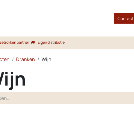
gina
Shop
Merken
Blog
Over ons
Service
Contact
Betrokken partner
Eigen distributie
cten
Dranken
Wijn
ijn