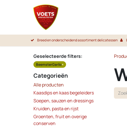
Overslaan naar inhoud
Startpa
Breed en onderscheidend assortiment delicatessen
Geselecteerde filters:
Produ
BeemsterGarlic
×
W
Categorieën
Alle producten
Kaasdips en kaas begeleiders
Soepen, sauzen en dressings
Kruiden, pasta en rijst
Groenten, fruit en overige
conserven