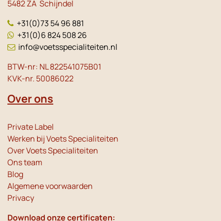
5482 ZA Schijndel
+31(0)73 54 96 881
+31(0)6 824 508 26
info@voetsspecialiteiten.nl
BTW-nr: NL 822541075B01
KVK-nr. 50086022
Over ons
Private Label
Werken bij Voets Specialiteiten
Over Voets Specialiteiten
Ons team
Blog
Algemene voorwaarden
Privacy
Download onze certificaten: