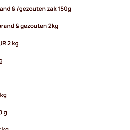
and & /gezouten zak 150g
brand & gezouten 2kg
UR 2 kg
g
 kg
0 g
2 kg