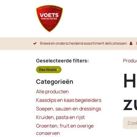
Overslaan naar inhoud
Startpa
Breed en onderscheidend assortiment delicatessen
Geselecteerde filters:
Produ
Des Noots
×
H
Categorieën
Alle producten
z
Kaasdips en kaas begeleiders
Soepen, sauzen en dressings
Kruiden, pasta en rijst
Groenten, fruit en overige
conserven