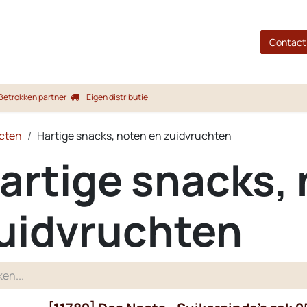
gina
Shop
Merken
Blog
Over ons
Service
Contact
Betrokken partner
Eigen distributie
cten
Hartige snacks, noten en zuidvruchten
artige snacks,
uidvruchten