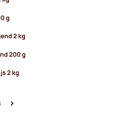
00 g
gend 2 kg
end 200 g
js 2 kg
5