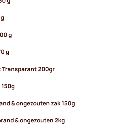
50 g
 g
400 g
70 g
ix Transparant 200gr
 150g
rand & ongezouten zak 150g
brand & ongezouten 2kg