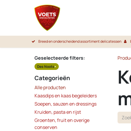
Overslaan naar inhoud
Startpa
Breed en onderscheidend assortiment delicatessen
Geselecteerde filters:
Produ
Des Noots
×
K
Categorieën
Alle producten
m
Kaasdips en kaas begeleiders
Soepen, sauzen en dressings
Kruiden, pasta en rijst
Groenten, fruit en overige
conserven