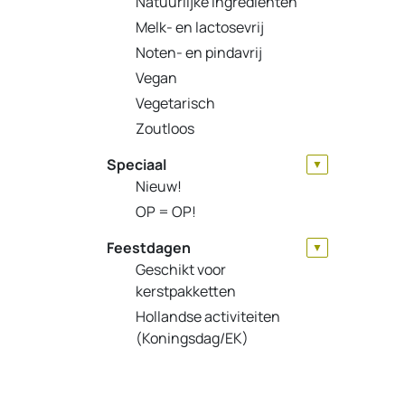
Natuurlijke ingrediënten
Melk- en lactosevrij
Noten- en pindavrij
Vegan
Vegetarisch
Zoutloos
Speciaal
▼
Nieuw!
OP = OP!
Feestdagen
▼
Geschikt voor
kerstpakketten
Hollandse activiteiten
(Koningsdag/EK)
Kerst
Moederdag