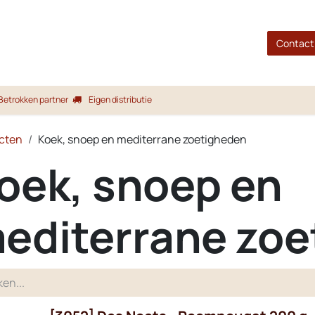
gina
Shop
Merken
Blog
Over ons
Service
Contact
Betrokken partner
Eigen distributie
cten
Koek, snoep en mediterrane zoetigheden
oek, snoep en
editerrane zo