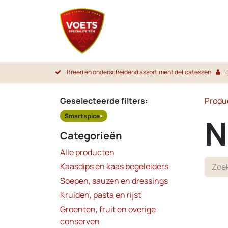
Overslaan naar inhoud
Startpa
Breed en onderscheidend assortiment delicatessen
Geselecteerde filters:
Produ
Smart spice
×
N
Categorieën
Alle producten
Kaasdips en kaas begeleiders
Soepen, sauzen en dressings
Kruiden, pasta en rijst
Groenten, fruit en overige
conserven