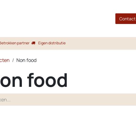
gina
Shop
Merken
Blog
Over ons
Service
Contact
Betrokken partner
Eigen distributie
cten
Non food
on food