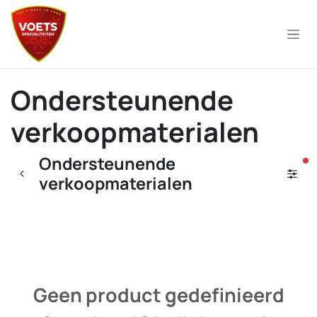
Overslaan naar inhoud
Ondersteunende
verkoopmaterialen
Ondersteunende
ac
verkoopmaterialen
Geen product gedefinieerd