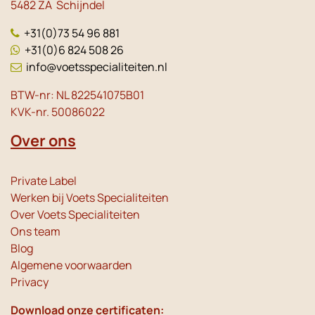
5482 ZA Schijndel
+31(0)73 54 96 881
+31(0)6 824 508 26
info@voetsspecialiteiten.nl
BTW-nr: NL 822541075B01
KVK-nr. 50086022
Over ons
Private Label
Werken bij Voets Specialiteiten
Over Voets Specialiteiten
Ons team
Blog
Algemene voorwaarden
Privacy
Download onze certificaten: