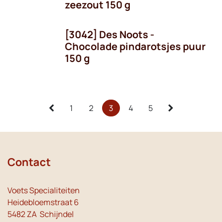
zeezout 150 g
[3042] Des Noots -
Chocolade pindarotsjes puur
150 g
1
2
3
4
5
Contact
Voets Specialiteiten
Heidebloemstraat 6
5482 ZA Schijndel