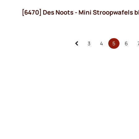
[6470] Des Noots - Mini Stroopwafels 
3
4
5
6