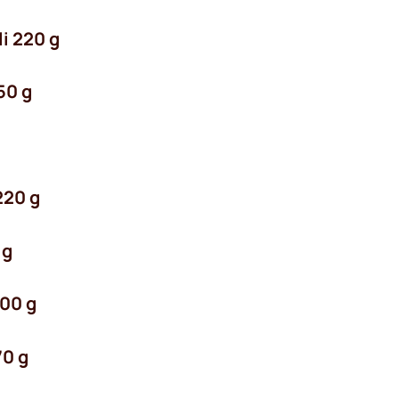
i 220 g
50 g
220 g
 g
400 g
70 g