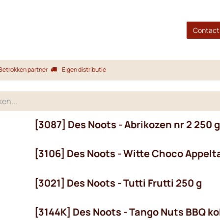
gina
Shop
Merken
Blog
Over ons
Service
Contact
Betrokken partner
Eigen distributie
[3087] Des Noots - Abrikozen nr 2 250 g
[3106] Des Noots - Witte Choco Appelta
[3021] Des Noots - Tutti Frutti 250 g
[3144K] Des Noots - Tango Nuts BBQ ko