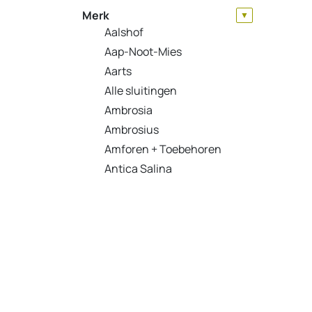
Merk
▼
Aalshof
Aap-Noot-Mies
Aarts
Alle sluitingen
Ambrosia
Ambrosius
Amforen + Toebehoren
Antica Salina
Appeven
Arte Oliva
Barú
BeemsterGarlic
Belfond
Betis
Big Sam's