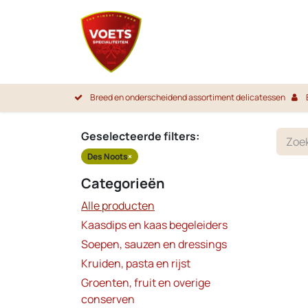
Overslaan naar inhoud
Startpa
Breed en onderscheidend assortiment delicatessen
Geselecteerde filters:
Des Noots
×
Categorieën
Alle producten
Kaasdips en kaas begeleiders
Soepen, sauzen en dressings
Kruiden, pasta en rijst
Groenten, fruit en overige
conserven