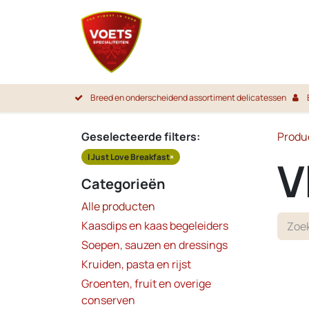
Overslaan naar inhoud
Startpa
Breed en onderscheidend assortiment delicatessen
Geselecteerde filters:
Produ
I Just Love Breakfast
×
V
Categorieën
Alle producten
Kaasdips en kaas begeleiders
Soepen, sauzen en dressings
Kruiden, pasta en rijst
Groenten, fruit en overige
conserven