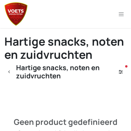
Overslaan naar inhoud
Hartige snacks, noten
en zuidvruchten
Hartige snacks, noten en
ac
zuidvruchten
Geen product gedefinieerd