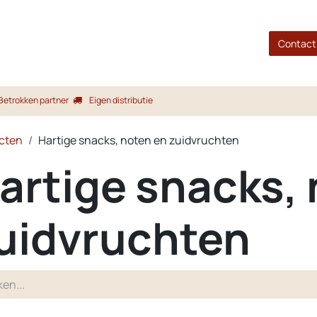
gina
Shop
Merken
Blog
Over ons
Service
Contact
Betrokken partner
Eigen distributie
cten
Hartige snacks, noten en zuidvruchten
artige snacks,
uidvruchten