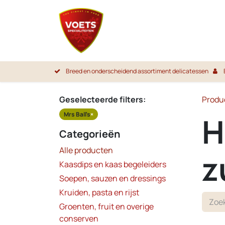
Overslaan naar inhoud
Startpa
Breed en onderscheidend assortiment delicatessen
Geselecteerde filters:
Produ
Mrs Ball's
×
H
Categorieën
Alle producten
z
Kaasdips en kaas begeleiders
Soepen, sauzen en dressings
Kruiden, pasta en rijst
Groenten, fruit en overige
conserven