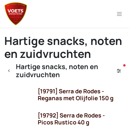
Overslaan naar inhoud
Hartige snacks, noten
en zuidvruchten
Hartige snacks, noten en
ac
zuidvruchten
[19791] Serra de Rodes -
Niet voorradig
Reganas met Olijfolie 150 g
[19792] Serra de Rodes -
Picos Rustico 40 g