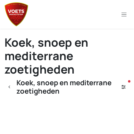
Overslaan naar inhoud
Koek, snoep en
mediterrane
zoetigheden
Koek, snoep en mediterrane
ac
zoetigheden