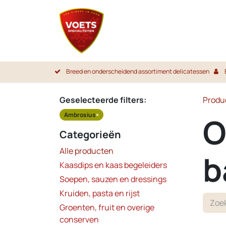
Overslaan naar inhoud
Startpa
Breed en onderscheidend assortiment delicatessen
Geselecteerde filters:
Produ
Ambrosius
×
O
Categorieën
Alle producten
b
Kaasdips en kaas begeleiders
Soepen, sauzen en dressings
Kruiden, pasta en rijst
Groenten, fruit en overige
conserven