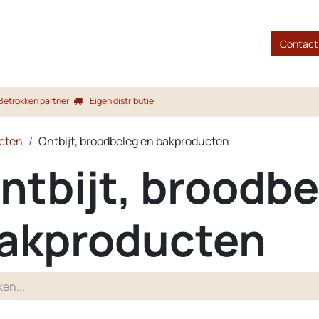
gina
Shop
Merken
Blog
Over ons
Service
Contact
Betrokken partner
Eigen distributie
cten
Ontbijt, broodbeleg en bakproducten
ntbijt, broodbe
akproducten