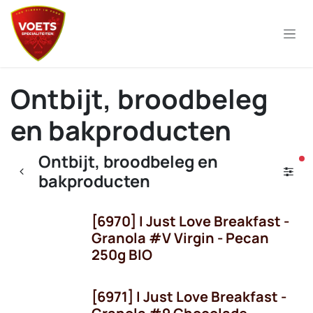
Overslaan naar inhoud
Ontbijt, broodbeleg
en bakproducten
Ontbijt, broodbeleg en
ac
bakproducten
[6970] I Just Love Breakfast -
Granola #V Virgin - Pecan
250g BIO
[6971] I Just Love Breakfast -