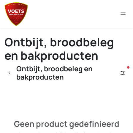
Overslaan naar inhoud
Ontbijt, broodbeleg
en bakproducten
Ontbijt, broodbeleg en
ac
bakproducten
Geen product gedefinieerd