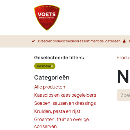
Overslaan naar inhoud
Startpa
Breed en onderscheidend assortiment delicatessen
Geselecteerde filters:
Produ
Kesbeke
×
N
Categorieën
Alle producten
Kaasdips en kaas begeleiders
Soepen, sauzen en dressings
Kruiden, pasta en rijst
Groenten, fruit en overige
conserven