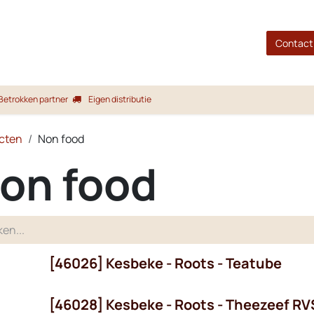
gina
Shop
Merken
Blog
Over ons
Service
Contact
Betrokken partner
Eigen distributie
cten
Non food
on food
[46026] Kesbeke - Roots - Teatube
[46028] Kesbeke - Roots - Theezeef RV