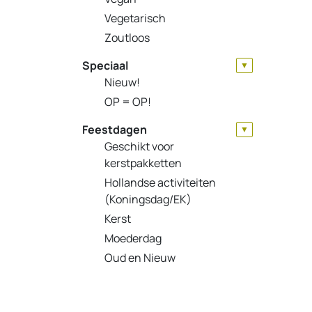
Vegetarisch
Zoutloos
Speciaal
▼
Nieuw!
OP = OP!
Feestdagen
▼
Geschikt voor
kerstpakketten
Hollandse activiteiten
(Koningsdag/EK)
Kerst
Moederdag
Oud en Nieuw
Pasen
Sinterklaas