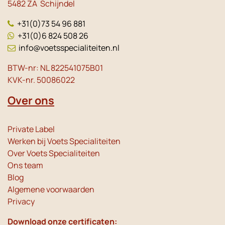
5482 ZA Schijndel
+31(0)73 54 96 881
+31(0)6 824 508 26
info@voetsspecialiteiten.nl
BTW-nr: NL 822541075B01
KVK-nr. 50086022
Over ons
Private Label
Werken bij Voets Specialiteiten
Over Voets Specialiteiten
Ons team
Blog
Algemene voorwaarden
Privacy
Download onze certificaten: