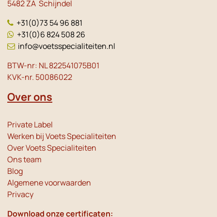
5482 ZA Schijndel
+31(0)73 54 96 881
+31(0)6 824 508 26
info@voetsspecialiteiten.nl
BTW-nr: NL 822541075B01
KVK-nr. 50086022
Over ons
Private Label
Werken bij Voets Specialiteiten
Over Voets Specialiteiten
Ons team
Blog
Algemene voorwaarden
Privacy
Download onze certificaten: