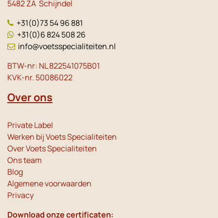
5482 ZA Schijndel
+31(0)73 54 96 881
+31(0)6 824 508 26
info@voetsspecialiteiten.nl
BTW-nr: NL 822541075B01
KVK-nr. 50086022
Over ons
Private Label
Werken bij Voets Specialiteiten
Over Voets Specialiteiten
Ons team
Blog
Algemene voorwaarden
Privacy
Download onze certificaten: