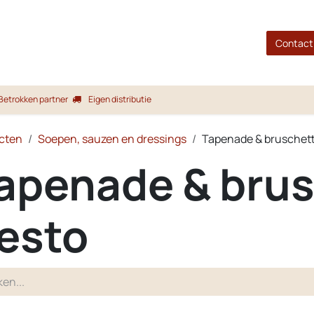
gina
Shop
Merken
Blog
Over ons
Service
Contact
Betrokken partner
Eigen distributie
cten
Soepen, sauzen en dressings
Tapenade & bruschett
apenade & brus
esto