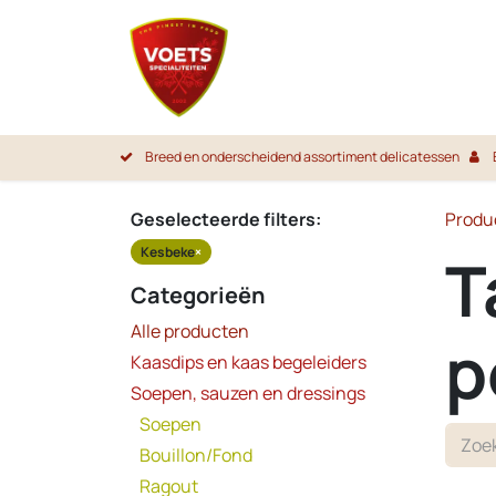
Overslaan naar inhoud
Startpa
Breed en onderscheidend assortiment delicatessen
Geselecteerde filters:
Produ
Kesbeke
×
T
Categorieën
Alle producten
p
Kaasdips en kaas begeleiders
Soepen, sauzen en dressings
Soepen
Bouillon/Fond
Ragout