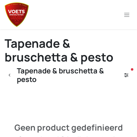
Overslaan naar inhoud
Tapenade &
bruschetta & pesto
Tapenade & bruschetta &
ac
pesto
Geen product gedefinieerd