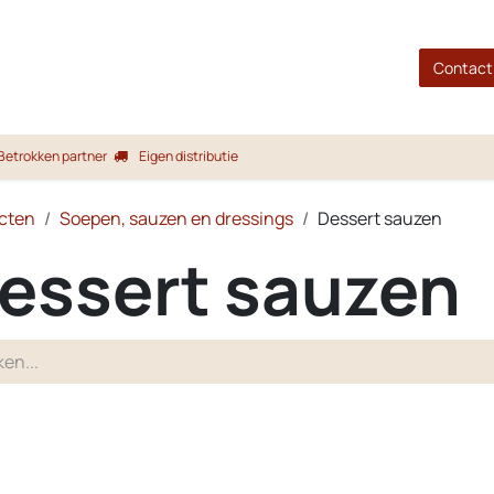
gina
Shop
Merken
Blog
Over ons
Service
Contact
Betrokken partner
Eigen distributie
cten
Soepen, sauzen en dressings
Dessert sauzen
essert sauzen