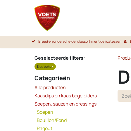
Overslaan naar inhoud
Startpa
Breed en onderscheidend assortiment delicatessen
Geselecteerde filters:
Produ
Kesbeke
×
D
Categorieën
Alle producten
Kaasdips en kaas begeleiders
Soepen, sauzen en dressings
Soepen
Bouillon/Fond
Ragout