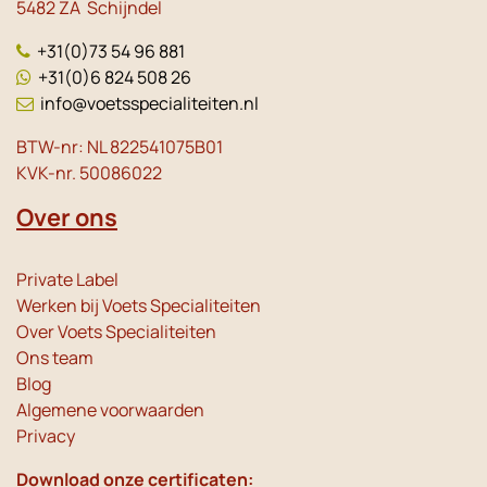
5482 ZA Schijndel
+31(0)73 54 96 881
+31(0)6 824 508 26
info@voetsspecialiteiten.nl
BTW-nr: NL 822541075B01
KVK-nr. 50086022
Over ons
Private Label
Werken bij Voets Specialiteiten
Over Voets Specialiteiten
Ons team
Blog
Algemene voorwaarden
Privacy
Download onze certificaten: