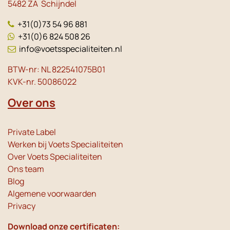
5482 ZA Schijndel
+31(0)73 54 96 881
+31(0)6 824 508 26
info@voetsspecialiteiten.nl
BTW-nr: NL 822541075B01
KVK-nr. 50086022
Over ons
Private Label
Werken bij Voets Specialiteiten
Over Voets Specialiteiten
Ons team
Blog
Algemene voorwaarden
Privacy
Download onze certificaten: