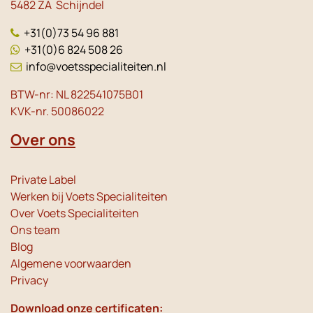
5482 ZA Schijndel
+31(0)73 54 96 881
+31(0)6 824 508 26
info@voetsspecialiteiten.nl
BTW-nr: NL 822541075B01
KVK-nr. 50086022
Over ons
Private Label
Werken bij Voets Specialiteiten
Over Voets Specialiteiten
Ons team
Blog
Algemene voorwaarden
Privacy
Download onze certificaten: