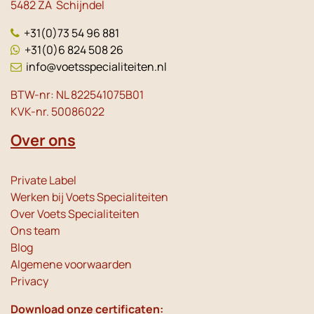
5482 ZA Schijndel
+31(0)73 54 96 881
+31(0)6 824 508 26
info@voetsspecialiteiten.nl
BTW-nr: NL 822541075B01
KVK-nr. 50086022
Over ons
Private Label
Werken bij Voets Specialiteiten
Over Voets Specialiteiten
Ons team
Blog
Algemene voorwaarden
Privacy
Download onze certificaten: