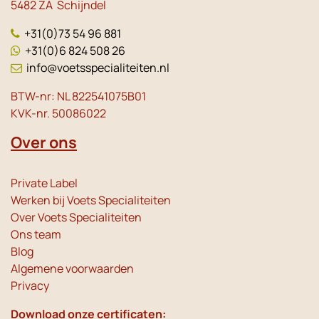
5482 ZA Schijndel
+31(0)73 54 96 881
+31(0)6 824 508 26
info@voetsspecialiteiten.nl
BTW-nr: NL 822541075B01
KVK-nr. 50086022
Over ons
Private Label
Werken bij Voets Specialiteiten
Over Voets Specialiteiten
Ons team
Blog
Algemene voorwaarden
Privacy
Download onze certificaten: