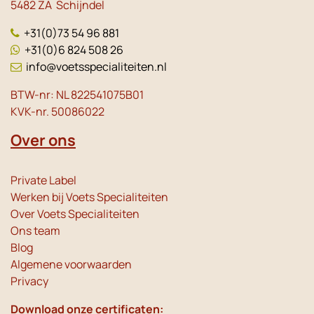
5482 ZA Schijndel
+31(0)73 54 96 881
+31(0)6 824 508 26
info@voetsspecialiteiten.nl
BTW-nr: NL 822541075B01
KVK-nr. 50086022
Over ons
Private Label
Werken bij Voets Specialiteiten
Over Voets Specialiteiten
Ons team
Blog
Algemene voorwaarden
Privacy
Download onze certificaten: