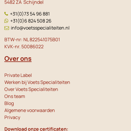
5482 ZA Schijndel
+31(0)73 54 96 881
+31(0)6 824 508 26
info@voetsspecialiteiten.nl
BTW-nr: NL 822541075B01
KVK-nr. 50086022
Over ons
Private Label
Werken bij Voets Specialiteiten
Over Voets Specialiteiten
Ons team
Blog
Algemene voorwaarden
Privacy
Download onze certificaten: