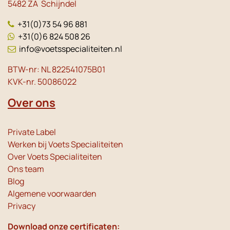
5482 ZA Schijndel
+31(0)73 54 96 881
+31(0)6 824 508 26
info@voetsspecialiteiten.nl
BTW-nr: NL 822541075B01
KVK-nr. 50086022
Over ons
Private Label
Werken bij Voets Specialiteiten
Over Voets Specialiteiten
Ons team
Blog
Algemene voorwaarden
Privacy
Download onze certificaten: