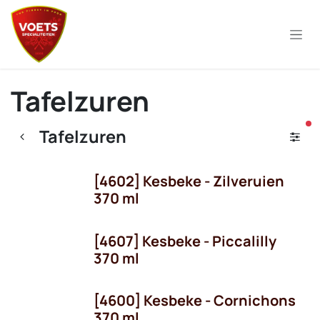
Overslaan naar inhoud
Tafelzuren
ac
Tafelzuren
[4602] Kesbeke - Zilveruien
370 ml
[4607] Kesbeke - Piccalilly
370 ml
[4600] Kesbeke - Cornichons
370 ml